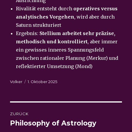
Ausrichtung
Rivalität entsteht durch
operatives versus
analytisches Vorgehen
, wird aber durch
Saturn strukturiert
Ergebnis:
Stellium arbeitet sehr präzise,
methodisch und kontrolliert
, aber immer
ein gewisses inneres Spannungsfeld
zwischen rationaler Planung (Merkur) und
reflektierter Umsetzung (Mond)
Autor
Veröffentlicht
Volker
1. Oktober 2025
am
Beitragsnavigation
ZURÜCK
Philosophy of Astrology
Vorheriger
Beitrag: