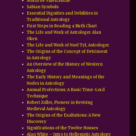
Morin de Villefranche
Sabian Symbols
Essential Dignities and Debilities in
Traditional Astrology
First Steps in Reading a Birth Chart
The Life and Work of Astrologer Alan
Oken
The Life and Work of Noel Tyl, Astrologer
The Origins of the Concept of Detriment
in Astrology
An Overview of the History of Western
Astrology
The Early History and Meanings of the
Nodes in Astrology
Annual Profections: A Basic Time-Lord
Technique
Robert Zoller, Pioneer in Reviving
Medieval Astrology
The Origins of the Exaltations: A New
Discovery
Significations of the Twelve Houses
Alan White – Intro to Hellenistic Astrology