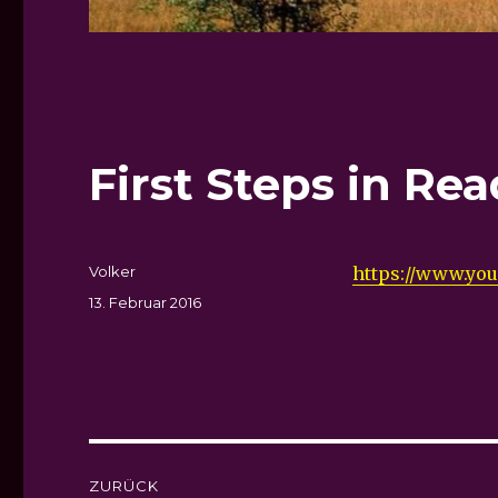
First Steps in Re
Autor
Volker
https://www.yo
Veröffentlicht
13. Februar 2016
am
Beitragsnavigation
ZURÜCK