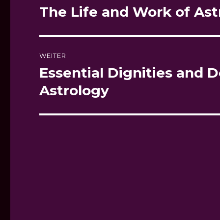
The Life and Work of As
Vorheriger
Beitrag:
WEITER
Essential Dignities and De
Nächster
Beitrag:
Astrology