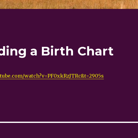
ading a Birth Chart
utube.com/watch?v=PF0xkRzJTRc&t=2905s