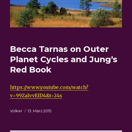
Becca Tarnas on Outer
Planet Cycles and Jung’s
Red Book
https://www.youtube.com/watch?
v=99ZalvvEID4&t=24s
Autor
Veröffentlicht
Volker
13. März 2015
am