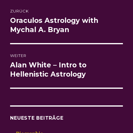
Beitragsnavigation
ZURÜCK
Oraculos Astrology with
Vorheriger
Beitrag:
Mychal A. Bryan
WEITER
Alan White – Intro to
Nächster
Beitrag:
Hellenistic Astrology
NEUESTE BEITRÄGE