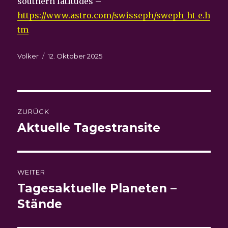
southern latitudes –
https://www.astro.com/swisseph/sweph_ht_e.h
tm
Autor
Veröffentlicht
Volker
12. Oktober 2025
am
Beitragsnavigation
ZURÜCK
Aktuelle Tagestransite
Vorheriger
Beitrag:
WEITER
Tagesaktuelle Planeten –
Nächster
Beitrag:
Stände