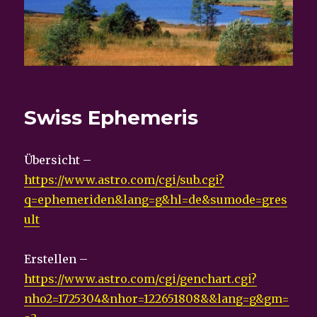
Swiss Ephemeris
Übersicht –
https://www.astro.com/cgi/sub.cgi?
q=ephemeriden&lang=g&hl=de&sumode=gres
ult
Erstellen –
https://www.astro.com/cgi/genchart.cgi?
nho2=1725304&nhor=122651808&&lang=g&gm=