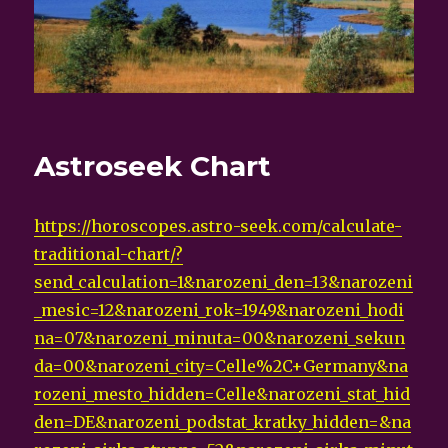
Astroseek Chart
https://horoscopes.astro-seek.com/calculate-
traditional-chart/?
send_calculation=1&narozeni_den=13&narozeni
_mesic=12&narozeni_rok=1949&narozeni_hodi
na=07&narozeni_minuta=00&narozeni_sekun
da=00&narozeni_city=Celle%2C+Germany&na
rozeni_mesto_hidden=Celle&narozeni_stat_hid
den=DE&narozeni_podstat_kratky_hidden=&na