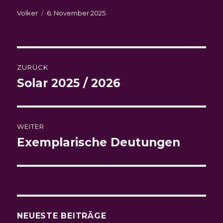
Autor
Veröffentlicht
Volker
6. November 2025
am
Beitragsnavigation
ZURÜCK
Solar 2025 / 2026
Vorheriger
Beitrag:
WEITER
Exemplarische Deutungen
Nächster
Beitrag:
NEUESTE BEITRÄGE