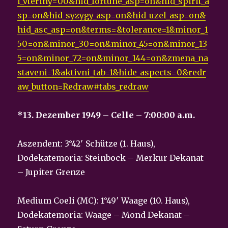
i_vteriny=00&hid_fortune_asp=on&hid_spirit_a
sp=on&hid_syzygy_asp=on&hid_uzel_asp=on&
hid_asc_asp=on&terms=&tolerance=1&minor_1
50=on&minor_30=on&minor_45=on&minor_13
5=on&minor_72=on&minor_144=on&zmena_na
staveni=1&aktivni_tab=1&hide_aspects=0&redr
aw_button=Redraw#tabs_redraw
*13. Dezember 1949 – Celle – 7:00:00 a.m.
Aszendent: 3°42′ Schütze (1. Haus),
Dodekatemoria: Steinbock – Merkur Dekanat
– Jupiter Grenze
Medium Coeli (MC): 1°49′ Waage (10. Haus),
Dodekatemoria: Waage – Mond Dekanat –