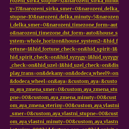
rozeni_sirka_stupne=52&narozeni_sirka_minut
y=37&narozeni_sirka_smer=0&narozeni_delka_
stupne=10&narozeni_delka_minuty=5&narozen
i_delka_smer=0&narozeni_timezone_form=aut
o&narozeni_timezone_dst_form=auto&house_s
ystem=whole_horizon&house_system2=&hid_f
ortune=1&hid_fortune_check=on&hid_spirit=1&
hid_spirit_check=on&hid_syzygy=1&hid_syzygy
_check=on&hid_uzel=1&hid_uzel_check=on&dis
play_trans=on&dekany=on&dodeca_wheel9=on
&dodeca_wheel=on&aya=&custom_aya=&custo
m_aya_zmena_smer=0&custom_aya_zmena_stu
pne=00&custom_aya_zmena_minuty=00&cust
om_aya_zmena_vteriny=00&custom_aya_vlastni
_smer=0&custom_aya_vlastni_stupne=00&cust
om_aya_vlastni_minuty=00&custom_aya_vlastn