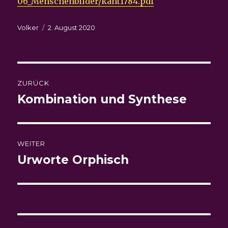
06_Menschenbilder/kant1784.pdf
Autor
Veröffentlicht
Volker
2. August 2020
am
Beitragsnavigation
ZURÜCK
Kombination und Synthese
Vorheriger
Beitrag:
WEITER
Urworte Orphisch
Nächster
Beitrag: